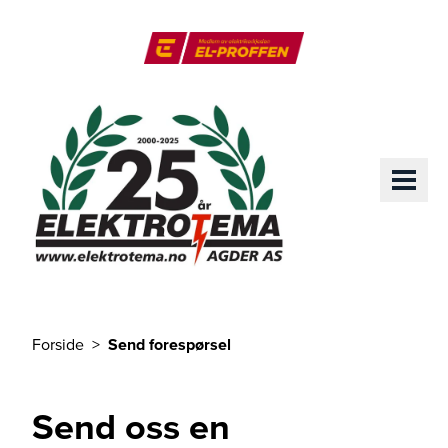
Til hovedinnhold
El-Proffen
ME
Forside
Send forespørsel
Du er her
Send oss en