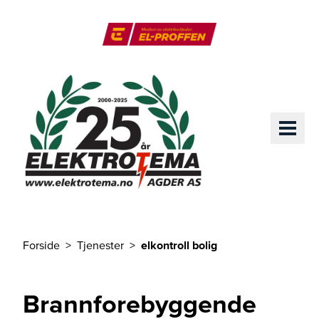
Til hovedinnhold
El-Proffen
ME
Forside
Tjenester
elkontroll bolig
Du er her
Brannforebyggende