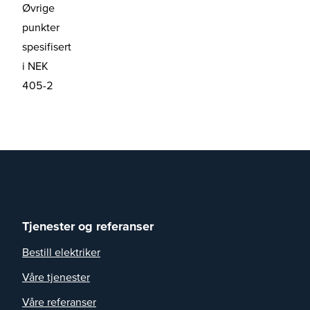
Øvrige
punkter
spesifisert
i NEK
405-2
Tjenester og referanser
Bestill elektriker
Våre tjenester
Våre referanser