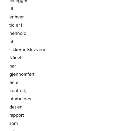
anlegget
til
enhver
tid er i
henhold
til
sikkerhetskravene.
Når vi
har
gjennomført
en el-
kontroll,
utarbeides
det en
rapport
som