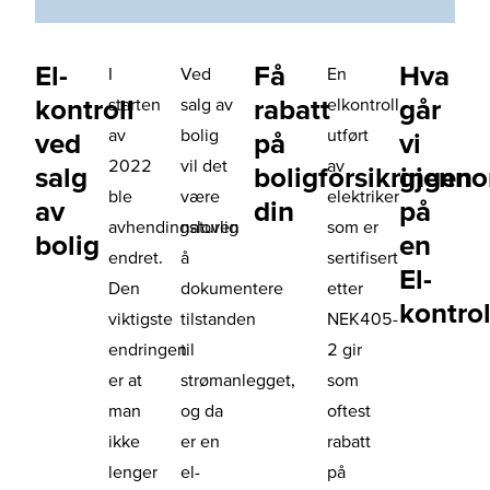
El-
Få
Hva
I
Ved
En
kontroll
rabatt
går
starten
salg av
elkontroll
av
bolig
utført
ved
på
vi
2022
vil det
av
salg
boligforsikringen
gjenn
ble
være
elektriker
av
din
på
avhendingsloven
naturlig
som er
bolig
en
endret.
å
sertifisert
El-
Den
dokumentere
etter
kontrol
viktigste
tilstanden
NEK405-
endringen
til
2 gir
er at
strømanlegget,
som
man
og da
oftest
ikke
er en
rabatt
lenger
el-
på