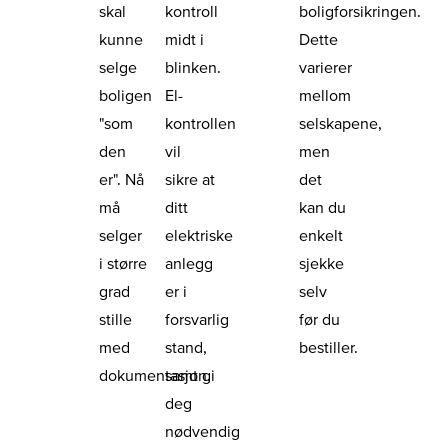
skal
kontroll
boligforsikringen.
kunne
midt i
Dette
selge
blinken.
varierer
boligen
El-
mellom
"som
kontrollen
selskapene,
den
vil
men
er". Nå
sikre at
det
må
ditt
kan du
selger
elektriske
enkelt
i større
anlegg
sjekke
grad
er i
selv
stille
forsvarlig
før du
med
stand,
bestiller.
dokumentasjon.
samt gi
deg
nødvendig