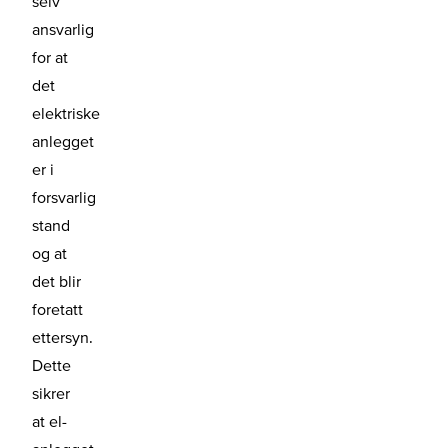
selv
ansvarlig
for at
det
elektriske
anlegget
er i
forsvarlig
stand
og at
det blir
foretatt
ettersyn.
Dette
sikrer
at el-