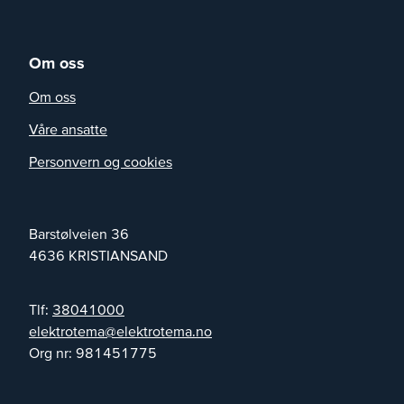
Om oss
Om oss
Våre ansatte
Personvern og cookies
Barstølveien 36
4636
KRISTIANSAND
Tlf:
38041000
on.ametortkele@ametortkele
Org nr:
981451775