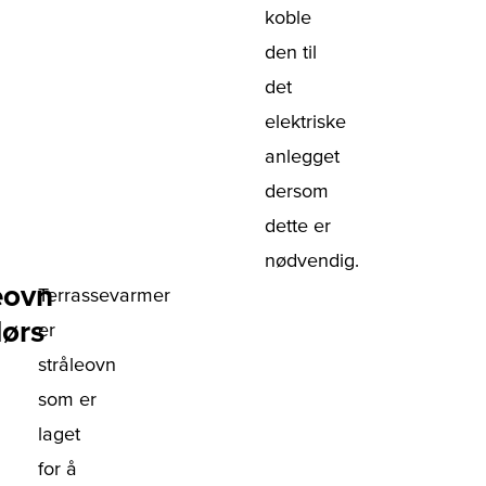
koble
den til
det
elektriske
anlegget
dersom
dette er
nødvendig.
eovn
Terrassevarmer
ørs
er
stråleovn
som er
laget
for å