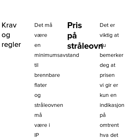
Pris
Krav
Det må
Det er
og
på
være
viktig at
regler
stråleovn
en
du
minimumsavstand
bemerker
til
deg at
brennbare
prisen
flater
vi gir er
og
kun en
stråleovnen
indikasjon
må
på
være i
omtrent
IP
hva det