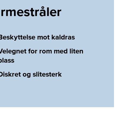
rmestråler
Beskyttelse mot kaldras
Velegnet for rom med liten
plass
Diskret og slitesterk