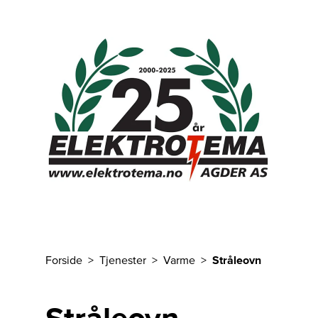
Til hovedinnhold
Forside
Tjenester
Varme
Stråleovn
Du er her
Stråleovn