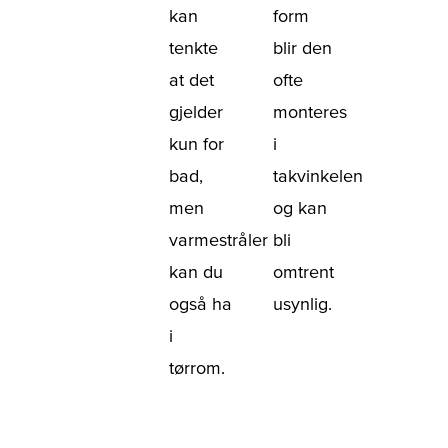
kan
form
tenkte
blir den
at det
ofte
gjelder
monteres
kun for
i
bad,
takvinkelen
men
og kan
varmestråler
bli
kan du
omtrent
også ha
usynlig.
i
tørrom.