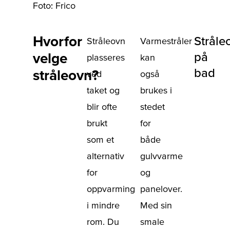
Foto: Frico
Hvorfor
Stråle
Stråleovn
Varmestråler
velge
på
plasseres
kan
bad
stråleovn?
ved
også
taket og
brukes i
blir ofte
stedet
brukt
for
som et
både
alternativ
gulvvarme
for
og
oppvarming
panelover.
i mindre
Med sin
rom. Du
smale