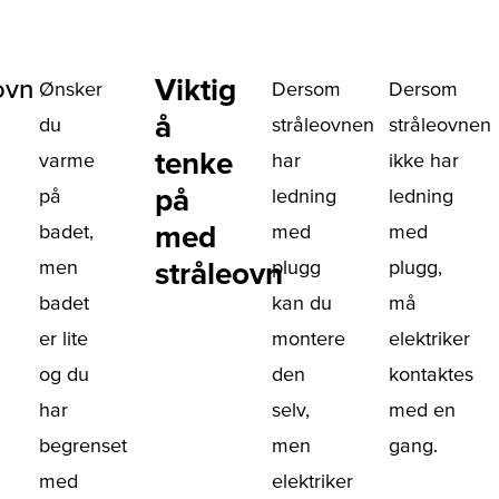
Viktig
ovn
Ønsker
Dersom
Dersom
å
du
stråleovnen
stråleovnen
tenke
varme
har
ikke har
på
på
ledning
ledning
med
badet,
med
med
men
stråleovn
plugg
plugg,
badet
kan du
må
er lite
montere
elektriker
og du
den
kontaktes
har
selv,
med en
begrenset
men
gang.
med
elektriker