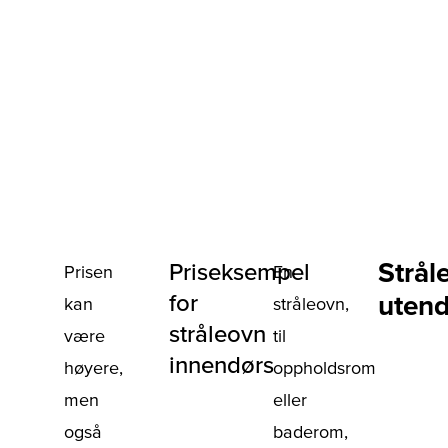
Strål
Priseksempel
Prisen
En
for
utend
kan
stråleovn,
stråleovn
være
til
innendørs
høyere,
oppholdsrom
men
eller
også
baderom,