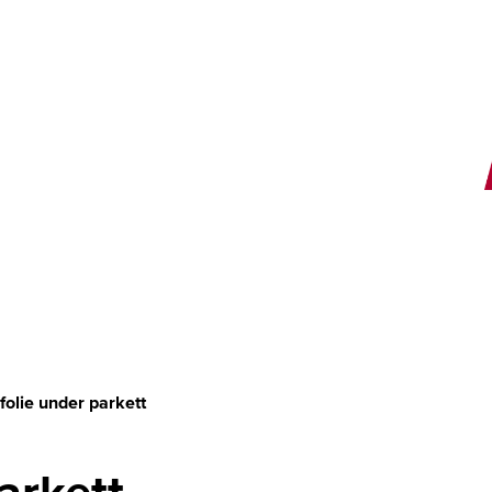
E
olie under parkett
arkett