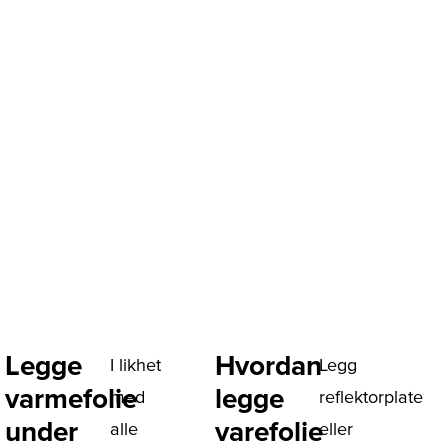
Legge
Hvordan
I likhet
Legg
varmefolie
legge
med
reflektorplate
under
varefolie
alle
eller