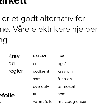
er et godt alternativ for
. Våre elektrikere hjelper
ng.
g
Krav
Parkett
Det
og
er
også
regler
godkjent
krav om
som
å ha en
overgulv
termostat
folie
til
som
varmefolie,
maksbegrenser
r