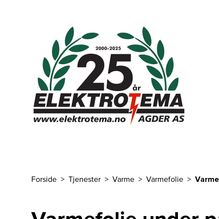
Til hovedinnhold
Forside
Tjenester
Varme
Varmefolie
Varmef
Du er her
Varmefolie under p