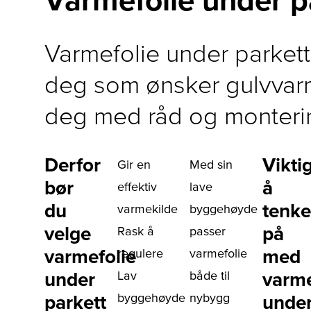
Varmefolie under parkett 
deg som ønsker gulvvarme
deg med råd og monteri
Derfor
Vikti
Gir en
Med sin
bør
å
effektiv
lave
du
tenke
varmekilde
byggehøyde
velge
på
Rask å
passer
varmefolie
med
regulere
varmefolie
under
Lav
både til
varme
byggehøyde
nybygg
parkett
unde